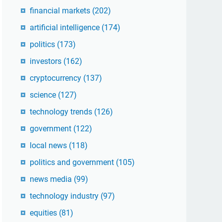
financial markets
(202)
artificial intelligence
(174)
politics
(173)
investors
(162)
cryptocurrency
(137)
science
(127)
technology trends
(126)
government
(122)
local news
(118)
politics and government
(105)
news media
(99)
technology industry
(97)
equities
(81)