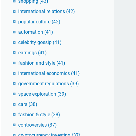
shopping
(43)
international relations
(42)
popular culture
(42)
automation
(41)
celebrity gossip
(41)
earnings
(41)
fashion and style
(41)
international economics
(41)
government regulations
(39)
space exploration
(39)
cars
(38)
fashion & style
(38)
controversies
(37)
cryptocurrency investing
(37)