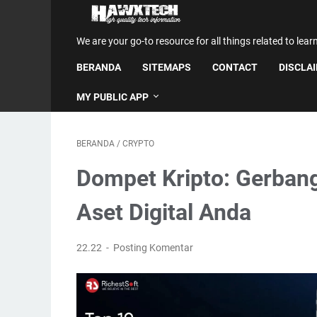
We are your go-to resource for all things related to lear
BERANDA
SITEMAPS
CONTACT
DISCLA
MY PUBLIC APP
BERANDA
/
CRYPTO
Dompet Kripto: Gerba
Aset Digital Anda
22.22
Posting Komentar