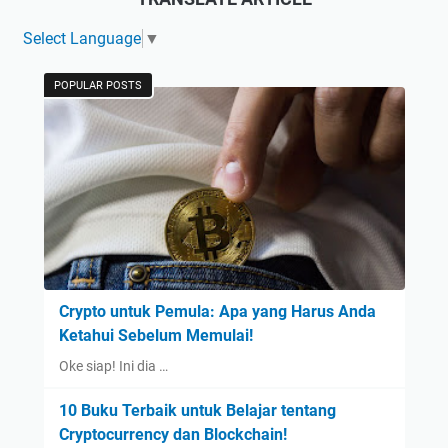
Select Language
▼
POPULAR POSTS
Crypto untuk Pemula: Apa yang Harus Anda
Ketahui Sebelum Memulai!
Oke siap! Ini dia …
10 Buku Terbaik untuk Belajar tentang
Cryptocurrency dan Blockchain!