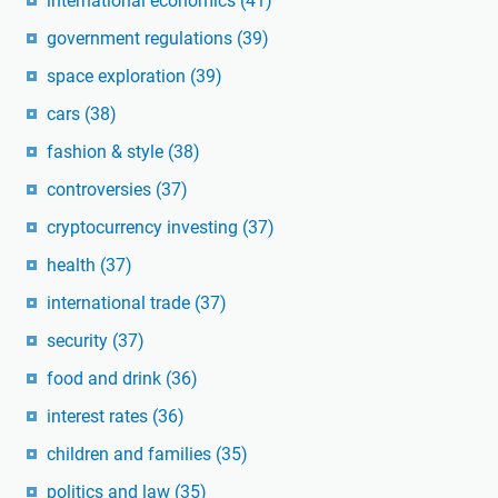
international economics
(41)
government regulations
(39)
space exploration
(39)
cars
(38)
fashion & style
(38)
controversies
(37)
cryptocurrency investing
(37)
health
(37)
international trade
(37)
security
(37)
food and drink
(36)
interest rates
(36)
children and families
(35)
politics and law
(35)