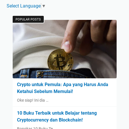
Select Language
▼
POPULAR POSTS
Crypto untuk Pemula: Apa yang Harus Anda
Ketahui Sebelum Memulai!
Oke siap! Ini dia …
10 Buku Terbaik untuk Belajar tentang
Cryptocurrency dan Blockchain!
Bongkar 10 Buku Te…