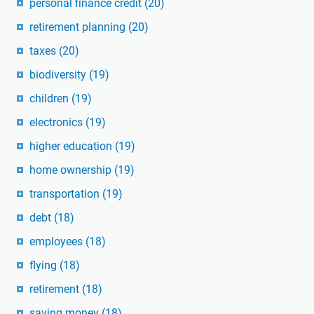
personal finance credit
(20)
retirement planning
(20)
taxes
(20)
biodiversity
(19)
children
(19)
electronics
(19)
higher education
(19)
home ownership
(19)
transportation
(19)
debt
(18)
employees
(18)
flying
(18)
retirement
(18)
saving money
(18)