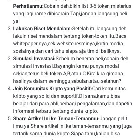
Perhatianmu:
Cobain deh,bikin list 3-5 token misterius
yang lagi rame dibicarain.Tapi,jangan langsung beli
ya!
Lakukan Riset Mendalam:
Setelah itu,langsung deh
lakuin riset mendalam tentang token-token itu.Baca
whitepaper-nya,cek website resminya,ikutin media
sosialnya,dan cari tahu siapa aja tim di baliknya.
Simulasi Investasi:
Sebelum beneran beli,cobain deh
simulasi investasi.Bayangin kamu punya modal
sekian,terus beli token A,B,atau C.Kira-kira gimana
hasilnya dalam seminggu,sebulan,atau setahun?
Join Komunitas Kripto yang Positif:
Cari komunitas
kripto yang solid dan suportif.Di sana,kamu bisa
belajar dari para ahli,berbagi pengalaman,dan dapetin
informasi terbaru tentang dunia kripto.
Share Artikel Ini ke Teman-Temanmu:
Jangan pelit
ilmu ya!Share artikel ini ke teman-temanmu yang juga
tertarik sama dunia kripto.Siapa tahu,kalian bisa