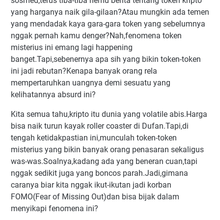
sosmed,terus tiba-tiba nemu berita tentang token kripto
yang harganya naik gila-gilaan?Atau mungkin ada temen
yang mendadak kaya gara-gara token yang sebelumnya
nggak pernah kamu denger?Nah,fenomena token
misterius ini emang lagi happening
banget.Tapi,sebenernya apa sih yang bikin token-token
ini jadi rebutan?Kenapa banyak orang rela
mempertaruhkan uangnya demi sesuatu yang
kelihatannya absurd ini?
Kita semua tahu,kripto itu dunia yang volatile abis.Harga
bisa naik turun kayak roller coaster di Dufan.Tapi,di
tengah ketidakpastian ini,munculah token-token
misterius yang bikin banyak orang penasaran sekaligus
was-was.Soalnya,kadang ada yang beneran cuan,tapi
nggak sedikit juga yang boncos parah.Jadi,gimana
caranya biar kita nggak ikut-ikutan jadi korban
FOMO(Fear of Missing Out)dan bisa bijak dalam
menyikapi fenomena ini?