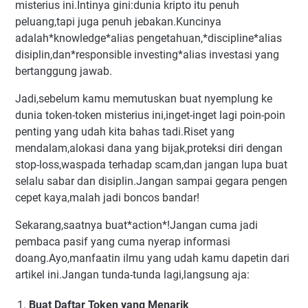
misterius ini.Intinya gini:dunia kripto itu penuh
peluang,tapi juga penuh jebakan.Kuncinya
adalah*knowledge*alias pengetahuan,*discipline*alias
disiplin,dan*responsible investing*alias investasi yang
bertanggung jawab.
Jadi,sebelum kamu memutuskan buat nyemplung ke
dunia token-token misterius ini,inget-inget lagi poin-poin
penting yang udah kita bahas tadi.Riset yang
mendalam,alokasi dana yang bijak,proteksi diri dengan
stop-loss,waspada terhadap scam,dan jangan lupa buat
selalu sabar dan disiplin.Jangan sampai gegara pengen
cepet kaya,malah jadi boncos bandar!
Sekarang,saatnya buat*action*!Jangan cuma jadi
pembaca pasif yang cuma nyerap informasi
doang.Ayo,manfaatin ilmu yang udah kamu dapetin dari
artikel ini.Jangan tunda-tunda lagi,langsung aja:
Buat Daftar Token yang Menarik