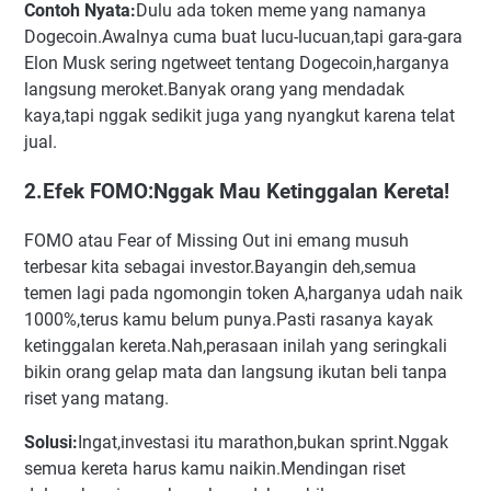
Contoh Nyata:
Dulu ada token meme yang namanya
Dogecoin.Awalnya cuma buat lucu-lucuan,tapi gara-gara
Elon Musk sering ngetweet tentang Dogecoin,harganya
langsung meroket.Banyak orang yang mendadak
kaya,tapi nggak sedikit juga yang nyangkut karena telat
jual.
2.Efek FOMO:Nggak Mau Ketinggalan Kereta!
FOMO atau Fear of Missing Out ini emang musuh
terbesar kita sebagai investor.Bayangin deh,semua
temen lagi pada ngomongin token A,harganya udah naik
1000%,terus kamu belum punya.Pasti rasanya kayak
ketinggalan kereta.Nah,perasaan inilah yang seringkali
bikin orang gelap mata dan langsung ikutan beli tanpa
riset yang matang.
Solusi:
Ingat,investasi itu marathon,bukan sprint.Nggak
semua kereta harus kamu naikin.Mendingan riset