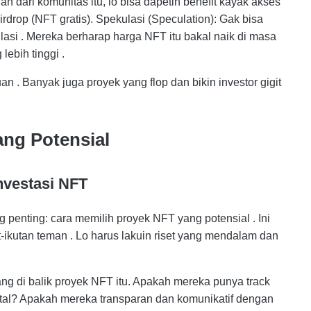
ian dari komunitas itu, lo bisa dapetin benefit kayak akses
irdrop (NFT gratis). Spekulasi (Speculation): Gak bisa
lasi . Mereka berharap harga NFT itu bakal naik di masa
ebih tinggi .
an . Banyak juga proyek yang flop dan bikin investor gigit
ang Potensial
nvestasi NFT
 penting: cara memilih proyek NFT yang potensial . Ini
t-ikutan teman . Lo harus lakuin riset yang mendalam dan
rang di balik proyek NFT itu. Apakah mereka punya track
gital? Apakah mereka transparan dan komunikatif dengan