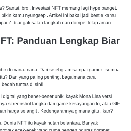
a? Santai, bro . Investasi NFT memang lagi hype banget,
ikin kamu nyungsep . Artikel ini bakal jadi bestie kamu
ampai Z, biar gak salah langkah dan dompet tetap aman .
 NFT: Panduan Lengkap Biar
 bibir di mana-mana. Dari selebgram sampai gamer , semua
itu? Dan yang paling penting, bagaimana cara
bedah tuntas di sini!
 digital yang bener-bener unik, kayak Mona Lisa versi
punya screenshot langka dari game kesayangan lo, atau GIF
dengan harga selangit . Kedengarannya gimana gitu , kan?
u. Dunia NFT itu kayak hutan belantara. Banyak
ak proyek ecek-ecek yang cuma pengen nguras dompet