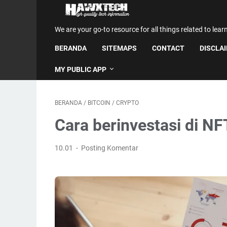
We are your go-to resource for all things related to lear
BERANDA
SITEMAPS
CONTACT
DISCLA
MY PUBLIC APP
BERANDA
/
BITCOIN
/
CRYPTO
Cara berinvestasi di NF
10.01
Posting Komentar