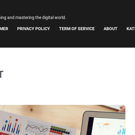
ning and mastering the digital world.
IMER
PRIVACY POLICY
TERM OF SERVICE
ABOUT
KAT
T