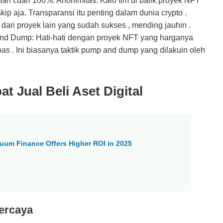
inan cuan 100%. Anonimitas: Kalo tim di balik proyek NFT
p aja. Transparansi itu penting dalam dunia crypto .
ari proyek lain yang sudah sukses , mending jauhin .
 and Dump: Hati-hati dengan proyek NFT yang harganya
ebas . Ini biasanya taktik pump and dump yang dilakuin oleh
t Jual Beli Aset Digital
uum Finance Offers Higher ROI in 2025
percaya