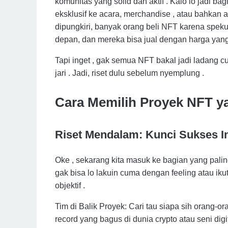
komunitas yang solid dan aktif . Kalo lo jadi bag
eksklusif ke acara, merchandise , atau bahkan a
dipungkiri, banyak orang beli NFT karena speku
depan, dan mereka bisa jual dengan harga yang l
Tapi inget , gak semua NFT bakal jadi ladang cu
jari . Jadi, riset dulu sebelum nyemplung .
Cara Memilih Proyek NFT y
Riset Mendalam: Kunci Sukses I
Oke , sekarang kita masuk ke bagian yang paling
gak bisa lo lakuin cuma dengan feeling atau iku
objektif .
Tim di Balik Proyek: Cari tau siapa sih orang-o
record yang bagus di dunia crypto atau seni di