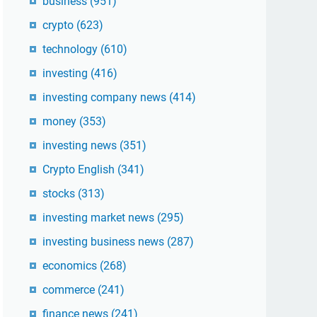
business
(951)
crypto
(623)
technology
(610)
investing
(416)
investing company news
(414)
money
(353)
investing news
(351)
Crypto English
(341)
stocks
(313)
investing market news
(295)
investing business news
(287)
economics
(268)
commerce
(241)
finance news
(241)