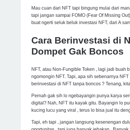
Mau cuan dari NFT tapi bingung mulai dari man
tapi jangan sampai FOMO (Fear Of Missing Out) b
buat ngerti seluk beluk investasi NFT, dari A s
Cara Berinvestasi di
Dompet Gak Boncos
NFT, atau Non-Fungible Token , lagi jadi buah
ngomongin NFT. Tapi, apa sih sebenarnya NFT 
berinvestasi di NFT tanpa boncos ? Tenang, kita 
Pernah gak sih lo ngebayangin punya karya seni
digital? Nah, NFT itu kayak gitu. Bayangin lo 
kucing lucu yang viral , terus lo bisa jual itu 
Tapi, eh tapi , jangan langsung kesenengan dul
oportunitas , tapi juga banyak jebakan . Bany