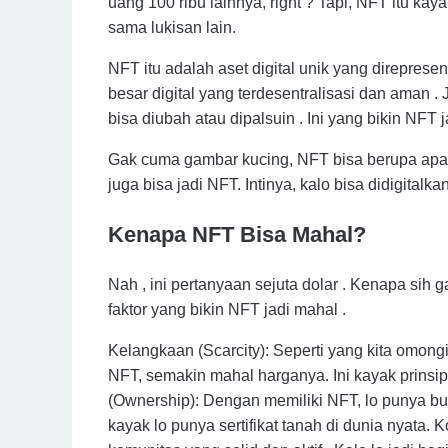
uang 100 ribu lainnya, right ? Tapi, NFT itu ka
sama lukisan lain.
NFT itu adalah aset digital unik yang direprese
besar digital yang terdesentralisasi dan aman . 
bisa diubah atau dipalsuin . Ini yang bikin NFT ja
Gak cuma gambar kucing, NFT bisa berupa apa aj
juga bisa jadi NFT. Intinya, kalo bisa didigitalkan
Kenapa NFT Bisa Mahal?
Nah , ini pertanyaan sejuta dolar . Kenapa sih
faktor yang bikin NFT jadi mahal .
Kelangkaan (Scarcity): Seperti yang kita omongi
NFT, semakin mahal harganya. Ini kayak prinsi
(Ownership): Dengan memiliki NFT, lo punya bukt
kayak lo punya sertifikat tanah di dunia nyat