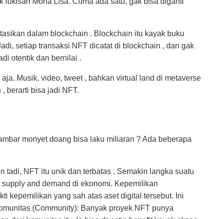
yak lukisan Mona Lisa. Cuma ada satu, gak bisa diganti
ntasikan dalam blockchain . Blockchain itu kayak buku
Jadi, setiap transaksi NFT dicatat di blockchain , dan gak
di otentik dan bernilai .
a. Musik, video, tweet , bahkan virtual land di metaverse
 , berarti bisa jadi NFT.
 gambar monyet doang bisa laku miliaran ? Ada beberapa
n tadi, NFT itu unik dan terbatas . Semakin langka suatu
p supply and demand di ekonomi. Kepemilikan
i kepemilikan yang sah atas aset digital tersebut. Ini
a. Komunitas (Community): Banyak proyek NFT punya