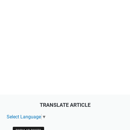
TRANSLATE ARTICLE
Select Language
▼