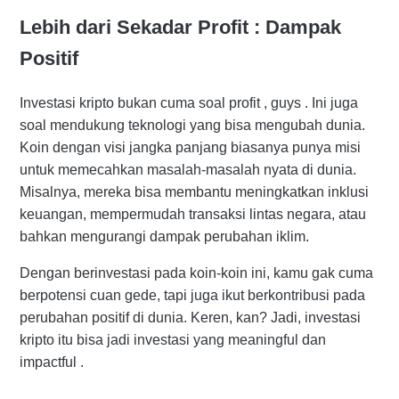
Lebih dari Sekadar Profit : Dampak
Positif
Investasi kripto bukan cuma soal profit , guys . Ini juga
soal mendukung teknologi yang bisa mengubah dunia.
Koin dengan visi jangka panjang biasanya punya misi
untuk memecahkan masalah-masalah nyata di dunia.
Misalnya, mereka bisa membantu meningkatkan inklusi
keuangan, mempermudah transaksi lintas negara, atau
bahkan mengurangi dampak perubahan iklim.
Dengan berinvestasi pada koin-koin ini, kamu gak cuma
berpotensi cuan gede, tapi juga ikut berkontribusi pada
perubahan positif di dunia. Keren, kan? Jadi, investasi
kripto itu bisa jadi investasi yang meaningful dan
impactful .