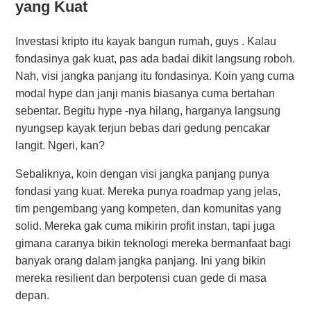
yang Kuat
Investasi kripto itu kayak bangun rumah, guys . Kalau
fondasinya gak kuat, pas ada badai dikit langsung roboh.
Nah, visi jangka panjang itu fondasinya. Koin yang cuma
modal hype dan janji manis biasanya cuma bertahan
sebentar. Begitu hype -nya hilang, harganya langsung
nyungsep kayak terjun bebas dari gedung pencakar
langit. Ngeri, kan?
Sebaliknya, koin dengan visi jangka panjang punya
fondasi yang kuat. Mereka punya roadmap yang jelas,
tim pengembang yang kompeten, dan komunitas yang
solid. Mereka gak cuma mikirin profit instan, tapi juga
gimana caranya bikin teknologi mereka bermanfaat bagi
banyak orang dalam jangka panjang. Ini yang bikin
mereka resilient dan berpotensi cuan gede di masa
depan.