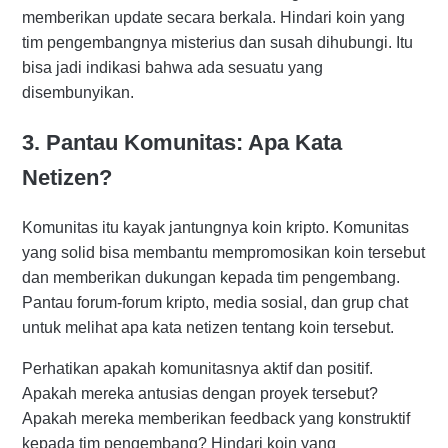
memberikan update secara berkala. Hindari koin yang
tim pengembangnya misterius dan susah dihubungi. Itu
bisa jadi indikasi bahwa ada sesuatu yang
disembunyikan.
3. Pantau Komunitas: Apa Kata
Netizen?
Komunitas itu kayak jantungnya koin kripto. Komunitas
yang solid bisa membantu mempromosikan koin tersebut
dan memberikan dukungan kepada tim pengembang.
Pantau forum-forum kripto, media sosial, dan grup chat
untuk melihat apa kata netizen tentang koin tersebut.
Perhatikan apakah komunitasnya aktif dan positif.
Apakah mereka antusias dengan proyek tersebut?
Apakah mereka memberikan feedback yang konstruktif
kepada tim pengembang? Hindari koin yang