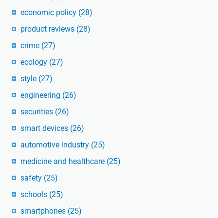
economic policy
(28)
product reviews
(28)
crime
(27)
ecology
(27)
style
(27)
engineering
(26)
securities
(26)
smart devices
(26)
automotive industry
(25)
medicine and healthcare
(25)
safety
(25)
schools
(25)
smartphones
(25)