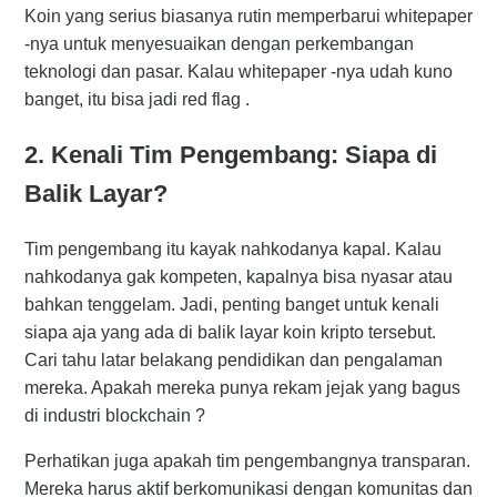
Koin yang serius biasanya rutin memperbarui whitepaper
-nya untuk menyesuaikan dengan perkembangan
teknologi dan pasar. Kalau whitepaper -nya udah kuno
banget, itu bisa jadi red flag .
2. Kenali Tim Pengembang: Siapa di
Balik Layar?
Tim pengembang itu kayak nahkodanya kapal. Kalau
nahkodanya gak kompeten, kapalnya bisa nyasar atau
bahkan tenggelam. Jadi, penting banget untuk kenali
siapa aja yang ada di balik layar koin kripto tersebut.
Cari tahu latar belakang pendidikan dan pengalaman
mereka. Apakah mereka punya rekam jejak yang bagus
di industri blockchain ?
Perhatikan juga apakah tim pengembangnya transparan.
Mereka harus aktif berkomunikasi dengan komunitas dan