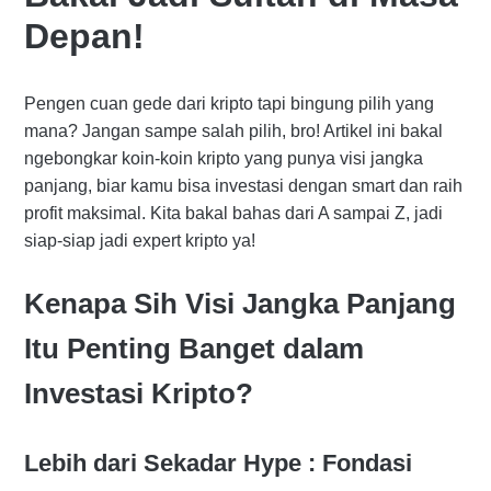
Depan!
Pengen cuan gede dari kripto tapi bingung pilih yang
mana? Jangan sampe salah pilih, bro! Artikel ini bakal
ngebongkar koin-koin kripto yang punya visi jangka
panjang, biar kamu bisa investasi dengan smart dan raih
profit maksimal. Kita bakal bahas dari A sampai Z, jadi
siap-siap jadi expert kripto ya!
Kenapa Sih Visi Jangka Panjang
Itu Penting Banget dalam
Investasi Kripto?
Lebih dari Sekadar Hype : Fondasi