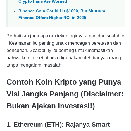
Crypto Fans Are Worried
Binance Coin Could Hit $1000, But Mutuum
Finance Offers Higher ROI in 2025
Perhatikan juga apakah teknologinya aman dan scalable
. Keamanan itu penting untuk mencegah peretasan dan
pencurian. Scalability itu penting untuk memastikan
bahwa koin tersebut bisa digunakan oleh banyak orang
tanpa mengalami masalah.
Contoh Koin Kripto yang Punya
Visi Jangka Panjang (Disclaimer:
Bukan Ajakan Investasi!)
1. Ethereum (ETH): Rajanya Smart