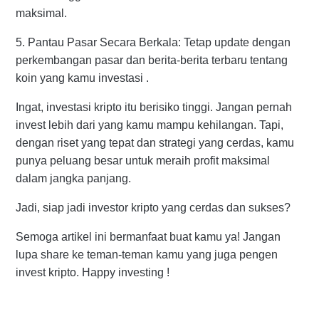
maksimal.
5. Pantau Pasar Secara Berkala: Tetap update dengan
perkembangan pasar dan berita-berita terbaru tentang
koin yang kamu investasi .
Ingat, investasi kripto itu berisiko tinggi. Jangan pernah
invest lebih dari yang kamu mampu kehilangan. Tapi,
dengan riset yang tepat dan strategi yang cerdas, kamu
punya peluang besar untuk meraih profit maksimal
dalam jangka panjang.
Jadi, siap jadi investor kripto yang cerdas dan sukses?
Semoga artikel ini bermanfaat buat kamu ya! Jangan
lupa share ke teman-teman kamu yang juga pengen
invest kripto. Happy investing !