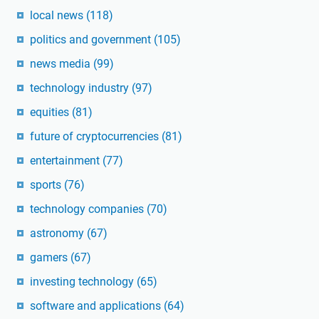
local news
(118)
politics and government
(105)
news media
(99)
technology industry
(97)
equities
(81)
future of cryptocurrencies
(81)
entertainment
(77)
sports
(76)
technology companies
(70)
astronomy
(67)
gamers
(67)
investing technology
(65)
software and applications
(64)