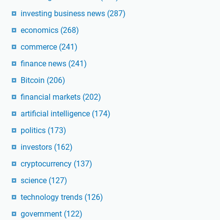
investing business news
(287)
economics
(268)
commerce
(241)
finance news
(241)
Bitcoin
(206)
financial markets
(202)
artificial intelligence
(174)
politics
(173)
investors
(162)
cryptocurrency
(137)
science
(127)
technology trends
(126)
government
(122)