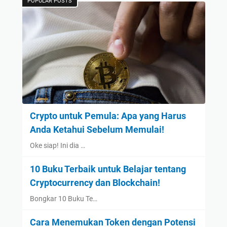
POPULAR POSTS
Crypto untuk Pemula: Apa yang Harus
Anda Ketahui Sebelum Memulai!
Oke siap! Ini dia …
10 Buku Terbaik untuk Belajar tentang
Cryptocurrency dan Blockchain!
Bongkar 10 Buku Te…
Cara Menemukan Token dengan Potensi