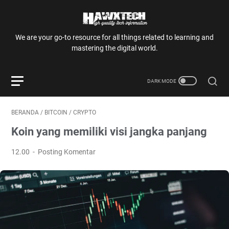
We are your go-to resource for all things related to learning and
mastering the digital world.
BERANDA
/
BITCOIN
/
CRYPTO
Koin yang memiliki visi jangka panjang
12.00
Posting Komentar