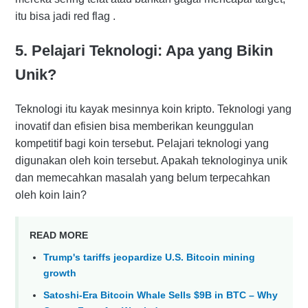
itu bisa jadi red flag .
5. Pelajari Teknologi: Apa yang Bikin
Unik?
Teknologi itu kayak mesinnya koin kripto. Teknologi yang
inovatif dan efisien bisa memberikan keunggulan
kompetitif bagi koin tersebut. Pelajari teknologi yang
digunakan oleh koin tersebut. Apakah teknologinya unik
dan memecahkan masalah yang belum terpecahkan
oleh koin lain?
READ MORE
Trump's tariffs jeopardize U.S. Bitcoin mining
growth
Satoshi-Era Bitcoin Whale Sells $9B in BTC – Why