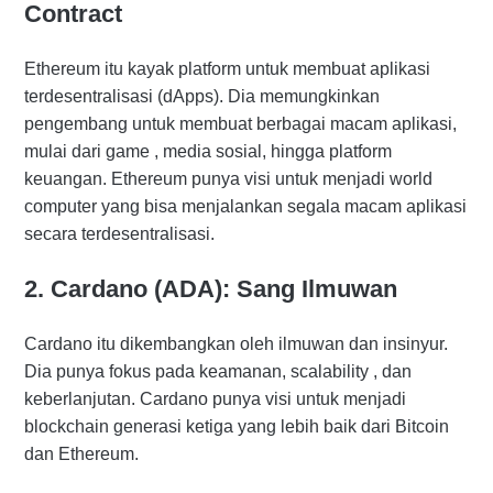
Contract
Ethereum itu kayak platform untuk membuat aplikasi
terdesentralisasi (dApps). Dia memungkinkan
pengembang untuk membuat berbagai macam aplikasi,
mulai dari game , media sosial, hingga platform
keuangan. Ethereum punya visi untuk menjadi world
computer yang bisa menjalankan segala macam aplikasi
secara terdesentralisasi.
2. Cardano (ADA): Sang Ilmuwan
Cardano itu dikembangkan oleh ilmuwan dan insinyur.
Dia punya fokus pada keamanan, scalability , dan
keberlanjutan. Cardano punya visi untuk menjadi
blockchain generasi ketiga yang lebih baik dari Bitcoin
dan Ethereum.