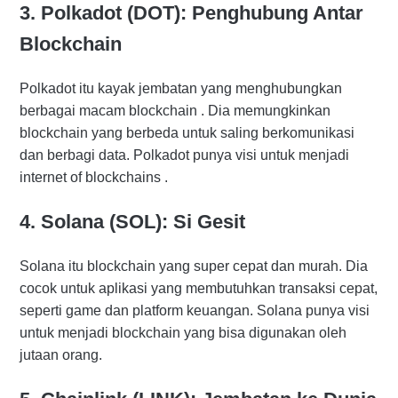
3. Polkadot (DOT): Penghubung Antar
Blockchain
Polkadot itu kayak jembatan yang menghubungkan
berbagai macam blockchain . Dia memungkinkan
blockchain yang berbeda untuk saling berkomunikasi
dan berbagi data. Polkadot punya visi untuk menjadi
internet of blockchains .
4. Solana (SOL): Si Gesit
Solana itu blockchain yang super cepat dan murah. Dia
cocok untuk aplikasi yang membutuhkan transaksi cepat,
seperti game dan platform keuangan. Solana punya visi
untuk menjadi blockchain yang bisa digunakan oleh
jutaan orang.