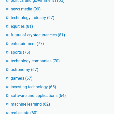
politics and government
(105)
news media
(99)
technology industry
(97)
equities
(81)
future of cryptocurrencies
(81)
entertainment
(77)
sports
(76)
technology companies
(70)
astronomy
(67)
gamers
(67)
investing technology
(65)
software and applications
(64)
machine learning
(62)
real estate
(60)