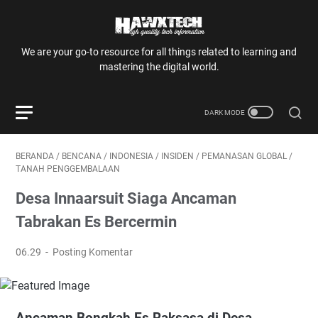
We are your go-to resource for all things related to learning and
mastering the digital world.
BERANDA
/
BENCANA
/
INDONESIA
/
INSIDEN
/
PEMANASAN GLOBAL
/
TANAH PENGGEMBALAAN
Desa Innaarsuit Siaga Ancaman
Tabrakan Es Bercermin
06.29
Posting Komentar
Ancaman Bongkah Es Raksasa di Desa