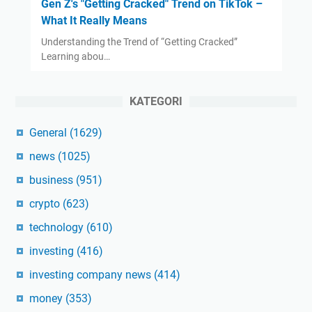
Gen Z's "Getting Cracked" Trend on TikTok –
What It Really Means
Understanding the Trend of “Getting Cracked”
Learning abou…
KATEGORI
General
(1629)
news
(1025)
business
(951)
crypto
(623)
technology
(610)
investing
(416)
investing company news
(414)
money
(353)