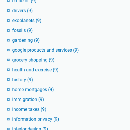
crude oil
(9)
drivers
(9)
exoplanets
(9)
fossils
(9)
gardening
(9)
google products and services
(9)
grocery shopping
(9)
health and exercise
(9)
history
(9)
home mortgages
(9)
immigration
(9)
income taxes
(9)
information privacy
(9)
interior design
(9)